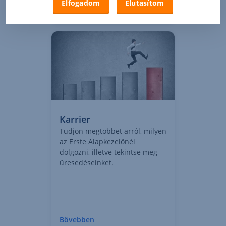
Elfogadom
Elutasítom
Tovább a sajtószobához
Karrier
Tudjon megtöbbet arról, milyen
az Erste Alapkezelőnél
dolgozni, illetve tekintse meg
üresedéseinket.
Bővebben