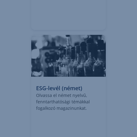
Tovább az Erste AM Blogra
,
Megnyitás
új
lapon
ESG-levél (német)
Olvassa el német nyelvű,
fenntarthatósági témákkal
fogalkozó magazinunkat.