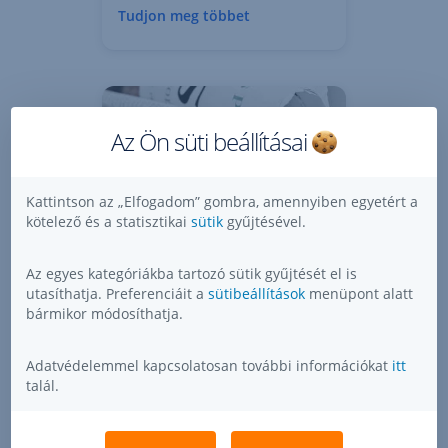
Tudjon meg többet
Az Ön süti beállításai
Kattintson az „Elfogadom” gombra, amennyiben egyetért a
kötelező és a statisztikai
sütik
gyűjtésével.
Sajtószoba
Az egyes kategóriákba tartozó sütik gyűjtését el is
Exkluzív információk a
utasíthatja. Preferenciáit a
sütibeállítások
menüpont alatt
pénzügyi média számára.
bármikor módosíthatja.
Adatvédelemmel kapcsolatosan további információkat
itt
talál.