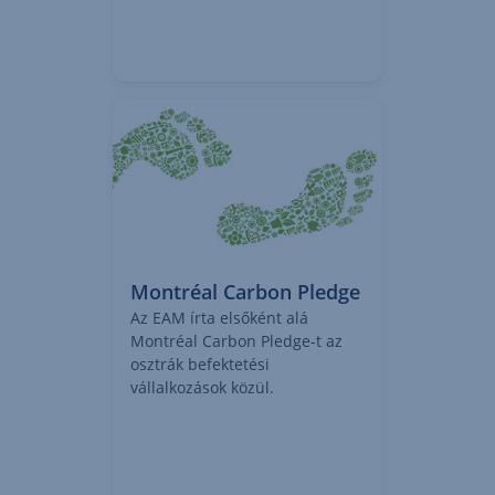
Tovább az ESG levélre
,
Megnyitás
új
lapon
Montréal Carbon Pledge
Az EAM írta elsőként alá
Montréal Carbon Pledge-t az
osztrák befektetési
vállalkozások közül.