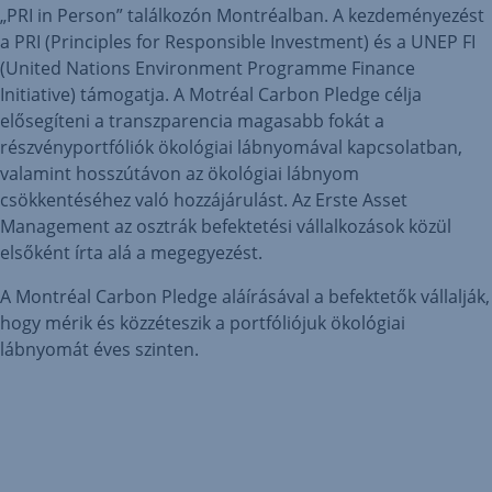
„PRI in Person” találkozón Montréalban. A kezdeményezést
a PRI (Principles for Responsible Investment) és a UNEP FI
(United Nations Environment Programme Finance
Initiative) támogatja. A Motréal Carbon Pledge célja
elősegíteni a transzparencia magasabb fokát a
részvényportfóliók ökológiai lábnyomával kapcsolatban,
valamint hosszútávon az ökológiai lábnyom
csökkentéséhez való hozzájárulást. Az Erste Asset
Management az osztrák befektetési vállalkozások közül
elsőként írta alá a megegyezést.
A Montréal Carbon Pledge aláírásával a befektetők vállalják,
hogy mérik és közzéteszik a portfóliójuk ökológiai
lábnyomát éves szinten.
Az
Erste