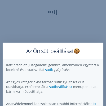
a
Bloomberg
és
az
ESG
kutatócsoportunk
szerint
az
EAM
Az Ön süti beállításai
részvényalapok
széndioxid
intenzitása
Kattintson az „Elfogadom” gombra, amennyiben egyetért a
kötelező és a statisztikai
sütik
gyűjtésével.
70,6%-
a
az
Az egyes kategóriákba tartozó sütik gyűjtését el is
utasíthatja. Preferenciáit a
sütibeállítások
menüpont alatt
MSCI
bármikor módosíthatja.
World
indexének.
Adatvédelemmel kapcsolatosan további információkat
itt
(2015.