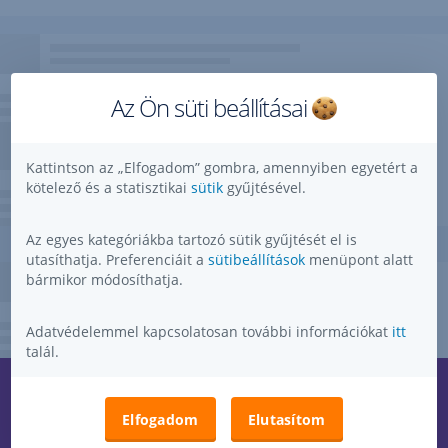
Az Ön süti beállításai
Kattintson az „Elfogadom” gombra, amennyiben egyetért a
kötelező és a statisztikai
sütik
gyűjtésével.
Az egyes kategóriákba tartozó sütik gyűjtését el is
utasíthatja. Preferenciáit a
sütibeállítások
menüpont alatt
bármikor módosíthatja.
Adatvédelemmel kapcsolatosan további információkat
itt
talál.
Kérdése, ötlete, kérése, észrevétele van?
,
Elfogadom
Elutasítom
Megnyitás