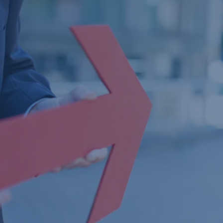
Navigáció
átugrása