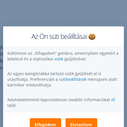
Az Ön süti beállításai
Az Erste Asset Managementnek Ausztriában,
Kattintson az „Elfogadom” gombra, amennyiben egyetért a
Horvátországban, Csehországban, Németországban,
kötelező és a statisztikai
sütik
gyűjtésével.
Magyarországon, Romániában és Szlovákiában vannak
irodái.
Az egyes kategóriákba tartozó sütik gyűjtését el is
utasíthatja. Preferenciáit a
sütibeállítások
menüpont alatt
bármikor módosíthatja.
Adatvédelemmel kapcsolatosan további információkat
itt
Letöltés
talál.
Elfogadom
Elutasítom