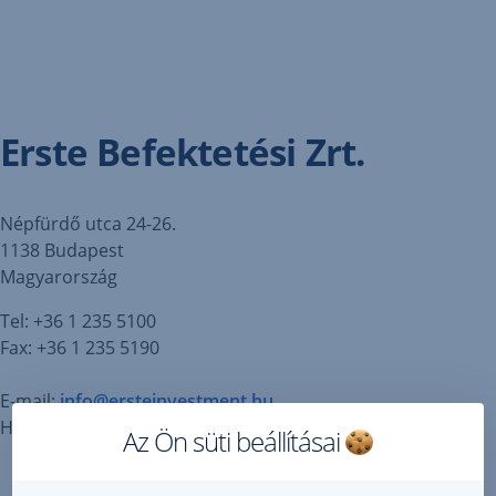
Navigáció
átugrása
Erste Befektetési Zrt.
Népfürdő utca 24-26.
1138 Budapest
Magyarország
Tel: +36 1 235 5100
Fax: +36 1 235 5190
E-mail:
info@ersteinvestment.hu
Honlap:
www.ersteinvestment.hu
Az Ön süti beállításai