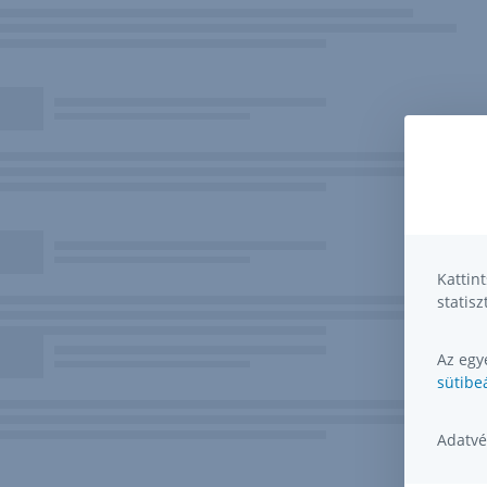
Kattin
statisz
Az egye
sütibeá
Adatvé