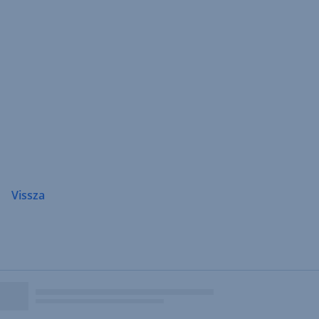
Navigáció
átugrása
Vissza