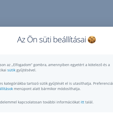
Az Ön süti beállításai
tson az „Elfogadom” gombra, amennyiben egyetért a kötelező és a
tikai
sütik
gyűjtésével.
s kategóriákba tartozó sütik gyűjtését el is utasíthatja. Preferenciái
llítások
menüpont alatt bármikor módosíthatja.
delemmel kapcsolatosan további információkat
itt
talál.