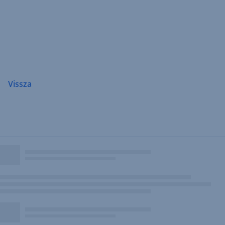
Navigáció
átugrása
Vissza