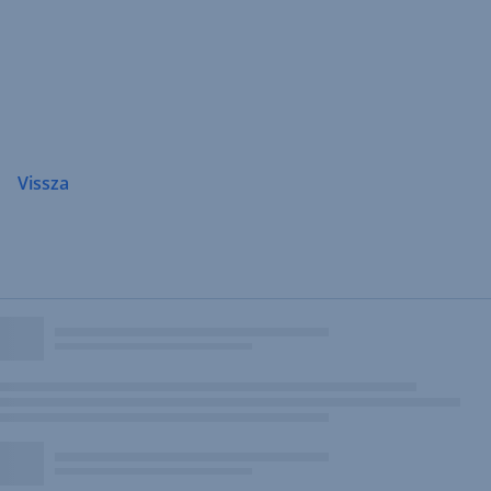
Navigáció
átugrása
Vissza