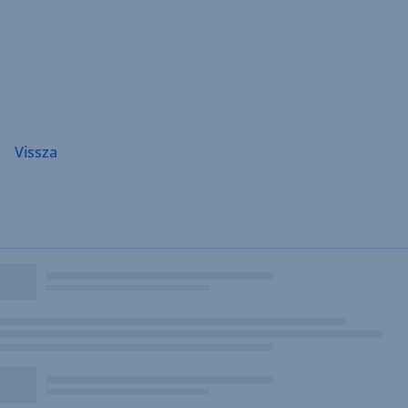
Navigáció
átugrása
Vissza