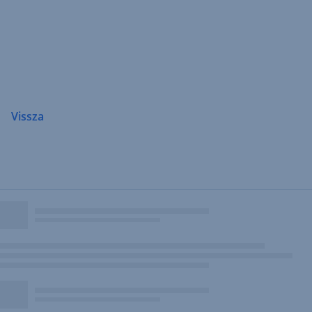
Navigáció
átugrása
Vissza