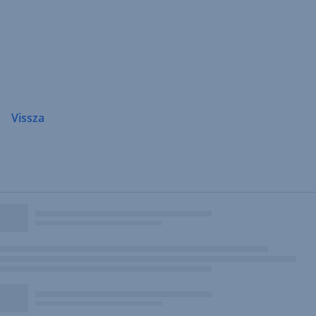
Navigáció
átugrása
Vissza