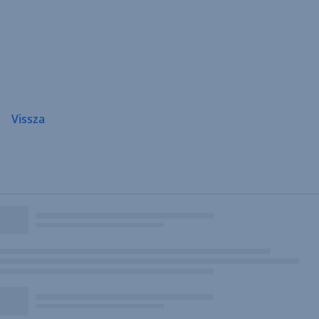
Navigáció
átugrása
Vissza