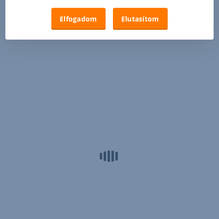
Elfogadom
Elutasítom