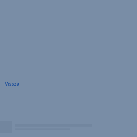
Navigáció
átugrása
Vissza