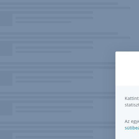
Kattin
statisz
Az egye
sütibeá