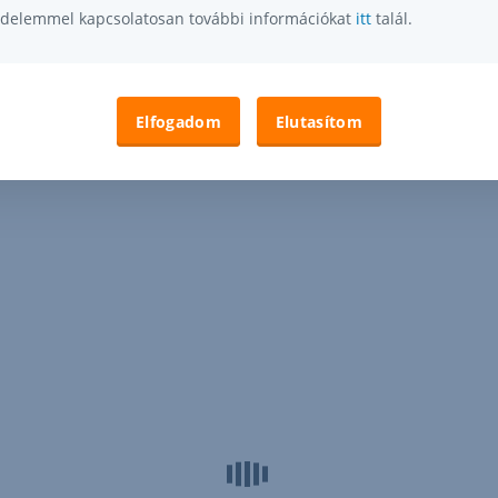
delemmel kapcsolatosan további információkat
itt
talál.
Elfogadom
Elutasítom