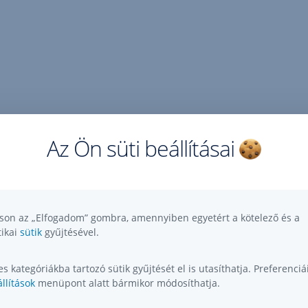
Az Ön süti beállításai
tson az „Elfogadom” gombra, amennyiben egyetért a kötelező és a
tikai
sütik
gyűjtésével.
s kategóriákba tartozó sütik gyűjtését el is utasíthatja. Preferenciái
llítások
menüpont alatt bármikor módosíthatja.