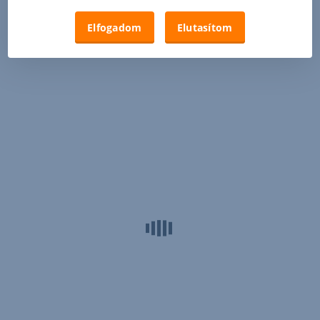
Elfogadom
Elutasítom