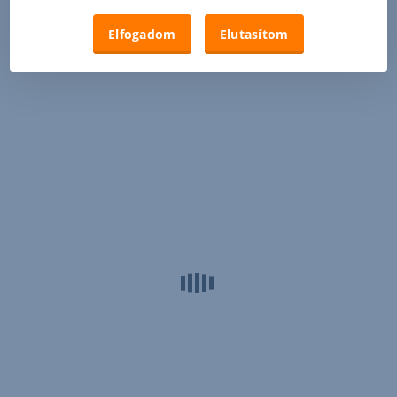
Elfogadom
Elutasítom