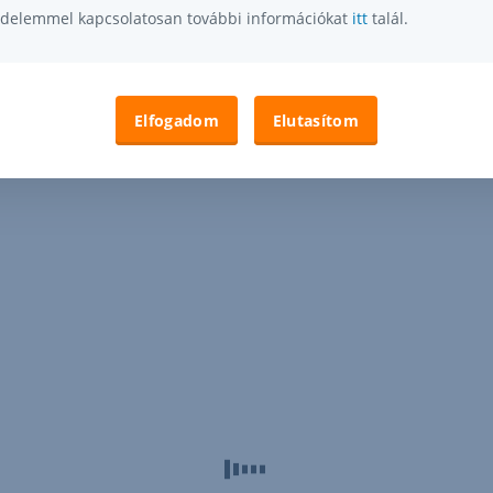
delemmel kapcsolatosan további információkat
itt
talál.
Elfogadom
Elutasítom