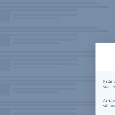
Kattin
statisz
Az egye
sütibeá