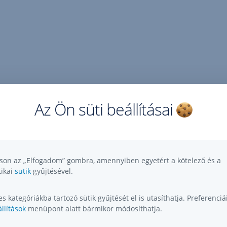
Az Ön süti beállításai
tson az „Elfogadom” gombra, amennyiben egyetért a kötelező és a
tikai
sütik
gyűjtésével.
s kategóriákba tartozó sütik gyűjtését el is utasíthatja. Preferenciái
llítások
menüpont alatt bármikor módosíthatja.