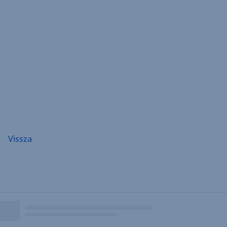
Navigáció
átugrása
Vissza