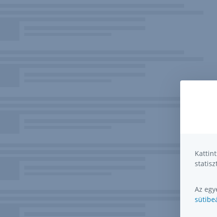
Kattin
statisz
Az egye
sütibeá