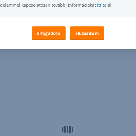
delemmel kapcsolatosan további információkat
itt
talál.
Elfogadom
Elutasítom