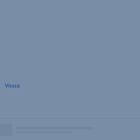
Navigáció
átugrása
Vissza