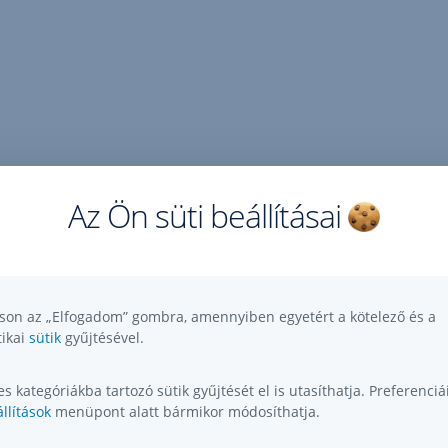
Az Ön süti beállításai
tson az „Elfogadom” gombra, amennyiben egyetért a kötelező és a
tikai
sütik
gyűjtésével.
s kategóriákba tartozó sütik gyűjtését el is utasíthatja. Preferenciái
llítások
menüpont alatt bármikor módosíthatja.