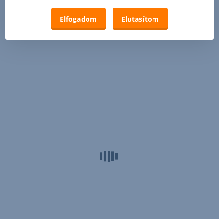
Elfogadom
Elutasítom