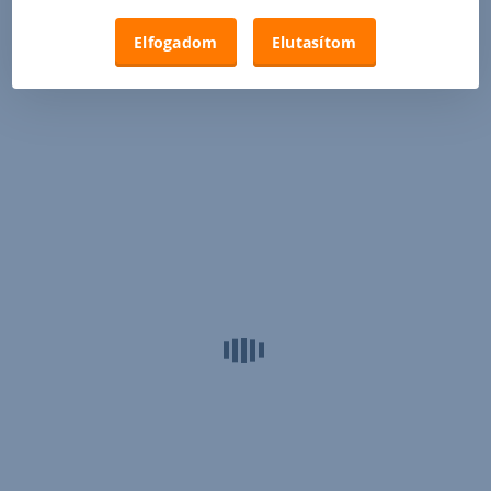
Elfogadom
Elutasítom