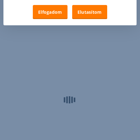
Elfogadom
Elutasítom