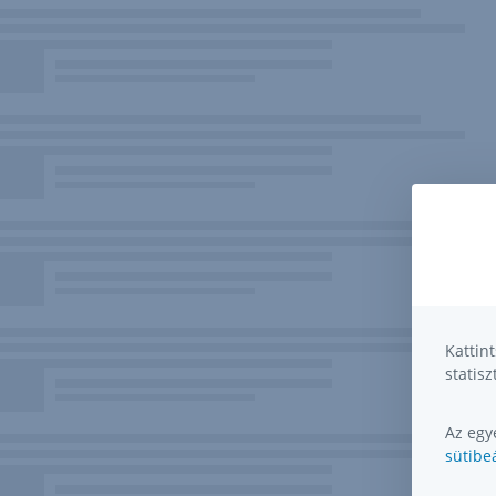
Kattin
statisz
Az egye
sütibeá