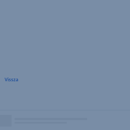
Navigáció
átugrása
Vissza