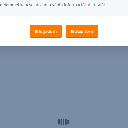
delemmel kapcsolatosan további információkat
itt
talál.
Elfogadom
Elutasítom