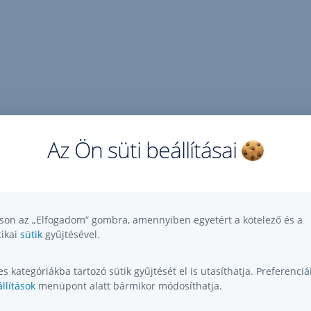
Az Ön süti beállításai
tson az „Elfogadom” gombra, amennyiben egyetért a kötelező és a
tikai
sütik
gyűjtésével.
s kategóriákba tartozó sütik gyűjtését el is utasíthatja. Preferenciái
llítások
menüpont alatt bármikor módosíthatja.