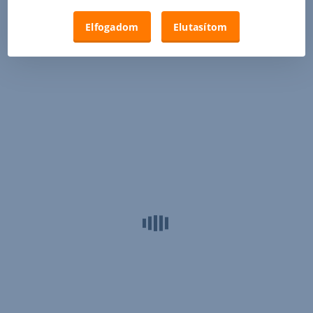
Elfogadom
Elutasítom