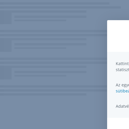
Kattin
statisz
Az egye
sütibeá
Adatvé