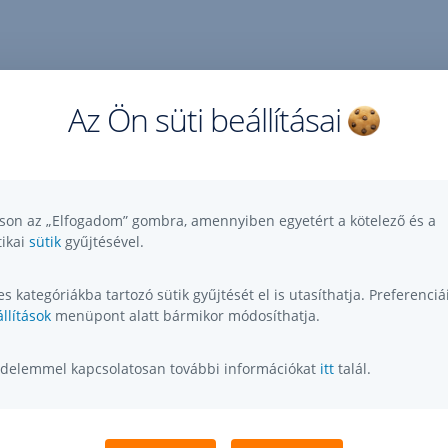
Az Ön süti beállításai
tson az „Elfogadom” gombra, amennyiben egyetért a kötelező és a
tikai
sütik
gyűjtésével.
s kategóriákba tartozó sütik gyűjtését el is utasíthatja. Preferenciái
llítások
menüpont alatt bármikor módosíthatja.
delemmel kapcsolatosan további információkat
itt
talál.