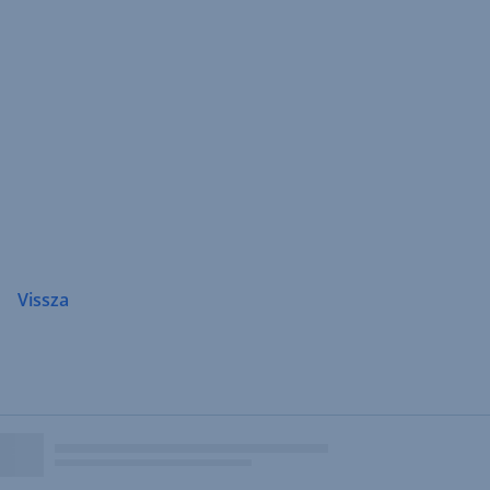
Navigáció
átugrása
Vissza