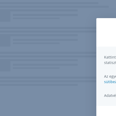
Kattin
statisz
Az egye
sütibeá
Adatvé