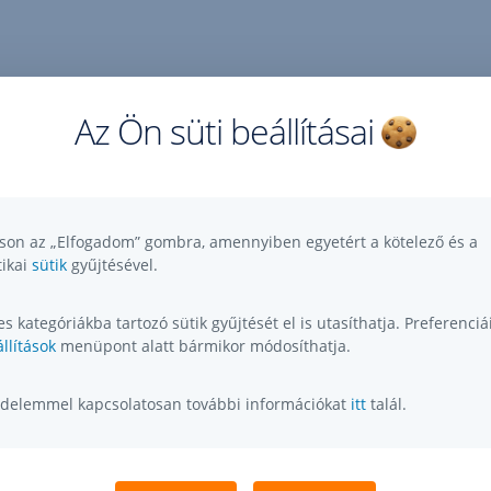
Az Ön süti beállításai
tson az „Elfogadom” gombra, amennyiben egyetért a kötelező és a
tikai
sütik
gyűjtésével.
s kategóriákba tartozó sütik gyűjtését el is utasíthatja. Preferenciái
llítások
menüpont alatt bármikor módosíthatja.
delemmel kapcsolatosan további információkat
itt
talál.