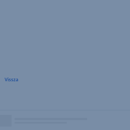
Navigáció
átugrása
Vissza