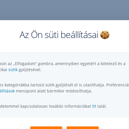
Az Ön süti beállításai
tson az „Elfogadom” gombra, amennyiben egyetért a kötelező és a
tikai
sütik
gyűjtésével.
s kategóriákba tartozó sütik gyűjtését el is utasíthatja. Preferenciái
llítások
menüpont alatt bármikor módosíthatja.
delemmel kapcsolatosan további információkat
itt
talál.