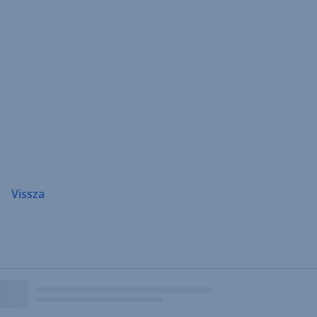
Navigáció
átugrása
Vissza