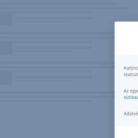
Kattin
statisz
Az egye
sütibeá
Adatvé