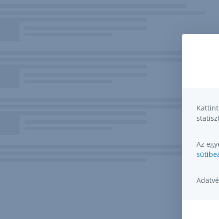
Kattin
statisz
Az egye
sütibeá
Adatvé