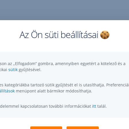
Az Ön süti beállításai
tson az „Elfogadom” gombra, amennyiben egyetért a kötelező és a
tikai
sütik
gyűjtésével.
s kategóriákba tartozó sütik gyűjtését el is utasíthatja. Preferenciái
llítások
menüpont alatt bármikor módosíthatja.
delemmel kapcsolatosan további információkat
itt
talál.