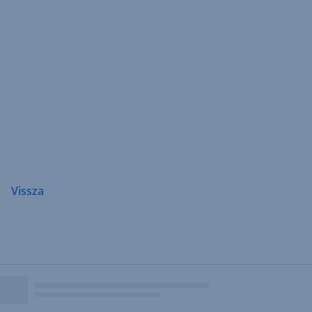
Navigáció
átugrása
Vissza