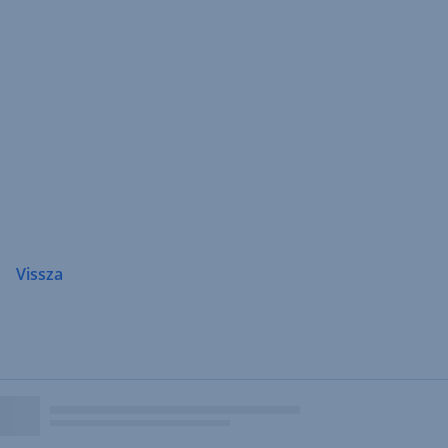
Navigáció
átugrása
Vissza