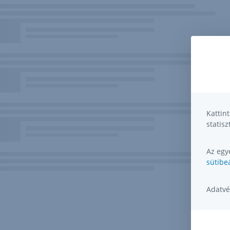
Kattin
statisz
Az egye
sütibeá
Adatvé