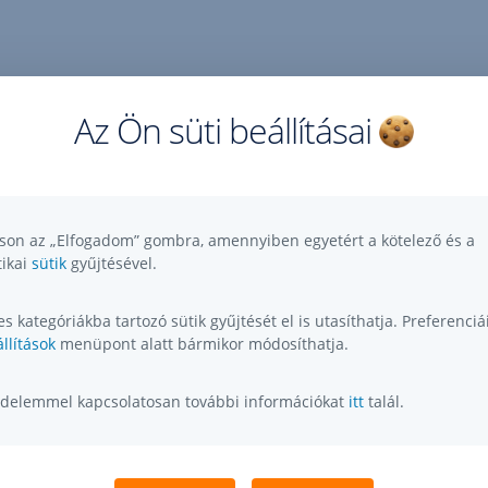
Az Ön süti beállításai
tson az „Elfogadom” gombra, amennyiben egyetért a kötelező és a
tikai
sütik
gyűjtésével.
s kategóriákba tartozó sütik gyűjtését el is utasíthatja. Preferenciái
llítások
menüpont alatt bármikor módosíthatja.
delemmel kapcsolatosan további információkat
itt
talál.