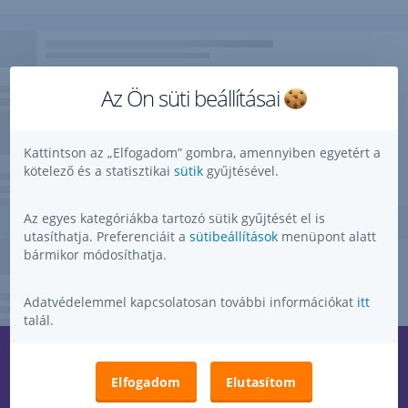
Az Ön süti beállításai
Kattintson az „Elfogadom” gombra, amennyiben egyetért a
kötelező és a statisztikai
sütik
gyűjtésével.
Az egyes kategóriákba tartozó sütik gyűjtését el is
utasíthatja. Preferenciáit a
sütibeállítások
menüpont alatt
bármikor módosíthatja.
Adatvédelemmel kapcsolatosan további információkat
itt
talál.
Kérdése, ötlete, kérése, észrevétele van?
,
Elfogadom
Elutasítom
Megnyitás