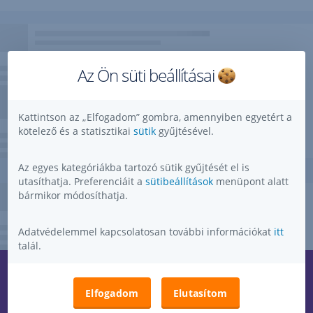
Az Ön süti beállításai
Kattintson az „Elfogadom” gombra, amennyiben egyetért a
kötelező és a statisztikai
sütik
gyűjtésével.
Az egyes kategóriákba tartozó sütik gyűjtését el is
utasíthatja. Preferenciáit a
sütibeállítások
menüpont alatt
bármikor módosíthatja.
Adatvédelemmel kapcsolatosan további információkat
itt
talál.
Kérdése, ötlete, kérése, észrevétele van?
,
Elfogadom
Elutasítom
Megnyitás