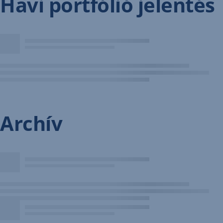
Havi portfólió jelentés
Archív