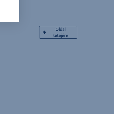
Oldal
tetejére