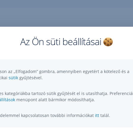
Az Ön süti beállításai
Kérdése, ötlete, kérése, észrevétele van?
,
Megnyitás
tson az „Elfogadom” gombra, amennyiben egyetért a kötelező és a
új
tikai
sütik
gyűjtésével.
lapon
s kategóriákba tartozó sütik gyűjtését el is utasíthatja. Preferenciái
llítások
menüpont alatt bármikor módosíthatja.
delemmel kapcsolatosan további információkat
itt
talál.