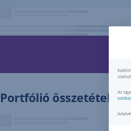
Kattin
statisz
Az egye
Portfólió összetétel
sütibeá
Adatvé