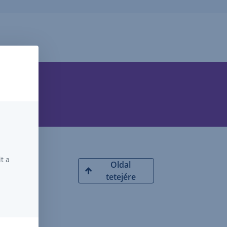
t a
Oldal
tetejére