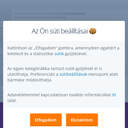
Az Ön süti beállításai
Kattintson az „Elfogadom” gombra, amennyiben egyetért a
kötelező és a statisztikai
sütik
gyűjtésével.
Az egyes kategóriákba tartozó sütik gyűjtését el is
utasíthatja. Preferenciáit a
sütibeállítások
menüpont alatt
bármikor módosíthatja.
Adatvédelemmel kapcsolatosan további információkat
itt
talál.
Kérdése, ötlete, kérése, észrevétele van?
,
Elfogadom
Elutasítom
Megnyitás