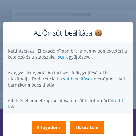
Az Ön süti beállításai
Kattintson az „Elfogadom” gombra, amennyiben egyetért a
kötelező és a statisztikai
sütik
gyűjtésével.
Az egyes kategóriákba tartozó sütik gyűjtését el is
utasíthatja. Preferenciáit a
sütibeállítások
menüpont alatt
bármikor módosíthatja.
Adatvédelemmel kapcsolatosan további információkat
itt
talál.
Kérdése, ötlete, kérése, észrevétele van?
,
Elfogadom
Elutasítom
Megnyitás