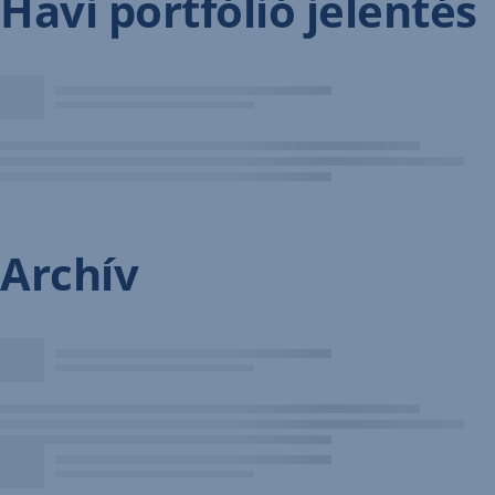
Havi portfólió jelentés
Archív