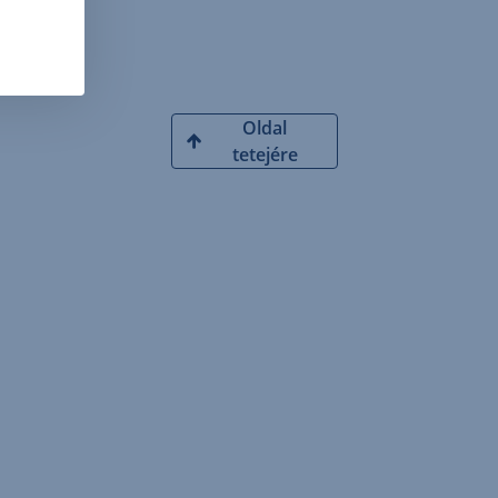
Oldal
tetejére