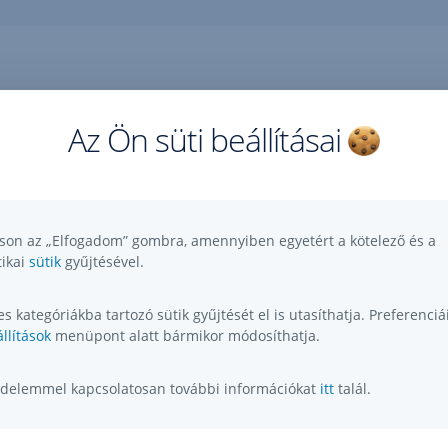
Az Ön süti beállításai
Kérdése, ötlete, kérése, észrevétele van?
,
Megnyitás
tson az „Elfogadom” gombra, amennyiben egyetért a kötelező és a
új
tikai
sütik
gyűjtésével.
lapon
s kategóriákba tartozó sütik gyűjtését el is utasíthatja. Preferenciái
llítások
menüpont alatt bármikor módosíthatja.
delemmel kapcsolatosan további információkat
itt
talál.