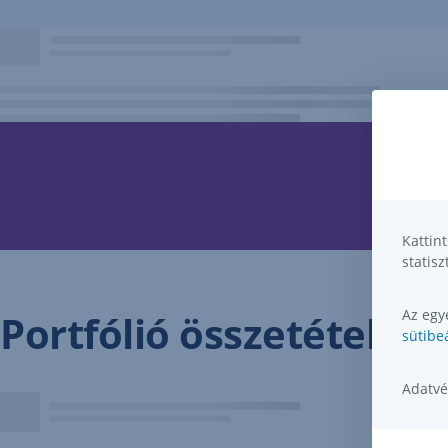
Kattin
statisz
Az egye
Portfólió összetétel
sütibeá
Adatvé