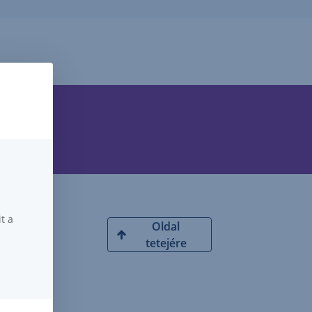
t a
Oldal
tetejére