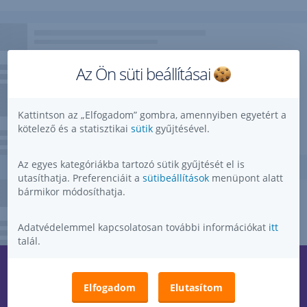
Az Ön süti beállításai
Kattintson az „Elfogadom” gombra, amennyiben egyetért a
kötelező és a statisztikai
sütik
gyűjtésével.
Az egyes kategóriákba tartozó sütik gyűjtését el is
utasíthatja. Preferenciáit a
sütibeállítások
menüpont alatt
bármikor módosíthatja.
Adatvédelemmel kapcsolatosan további információkat
itt
talál.
Kérdése, ötlete, kérése, észrevétele van?
,
Elfogadom
Elutasítom
Megnyitás