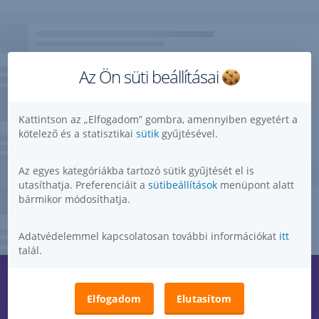
Az Ön süti beállításai
Kattintson az „Elfogadom” gombra, amennyiben egyetért a
kötelező és a statisztikai
sütik
gyűjtésével.
Az egyes kategóriákba tartozó sütik gyűjtését el is
utasíthatja. Preferenciáit a
sütibeállítások
menüpont alatt
bármikor módosíthatja.
Adatvédelemmel kapcsolatosan további információkat
itt
talál.
Kérdése, ötlete, kérése, észrevétele van?
,
Elfogadom
Elutasítom
Megnyitás