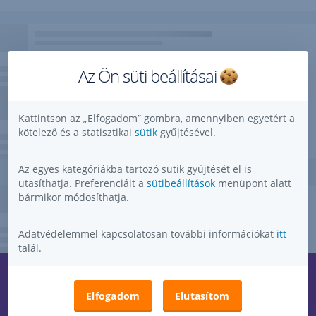
Az Ön süti beállításai
Kattintson az „Elfogadom” gombra, amennyiben egyetért a
kötelező és a statisztikai
sütik
gyűjtésével.
Az egyes kategóriákba tartozó sütik gyűjtését el is
utasíthatja. Preferenciáit a
sütibeállítások
menüpont alatt
bármikor módosíthatja.
Adatvédelemmel kapcsolatosan további információkat
itt
talál.
Kérdése, ötlete, kérése, észrevétele van?
,
Elfogadom
Elutasítom
Megnyitás