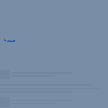
Navigáció
átugrása
Vissza