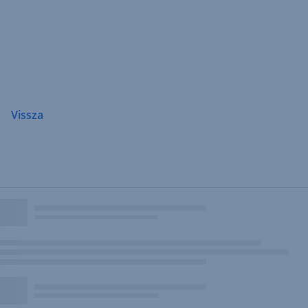
Navigáció
átugrása
Vissza