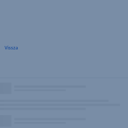
Navigáció
átugrása
Vissza