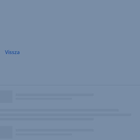
Navigáció
átugrása
Vissza