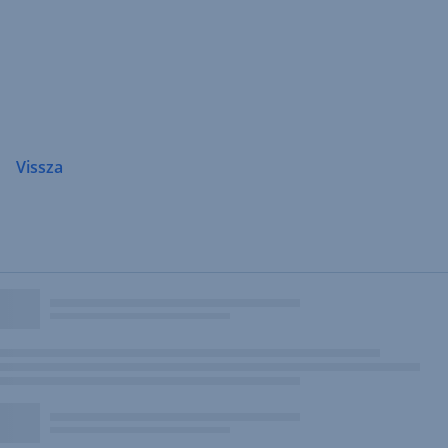
Navigáció
átugrása
Vissza