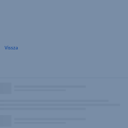
Navigáció
átugrása
Vissza