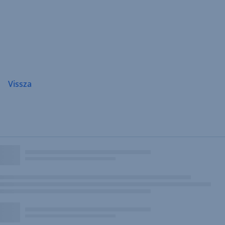
Navigáció
átugrása
Vissza