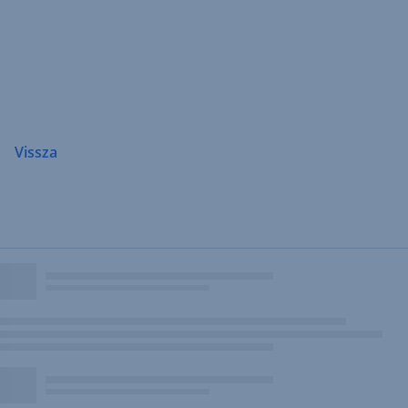
Navigáció
átugrása
Vissza