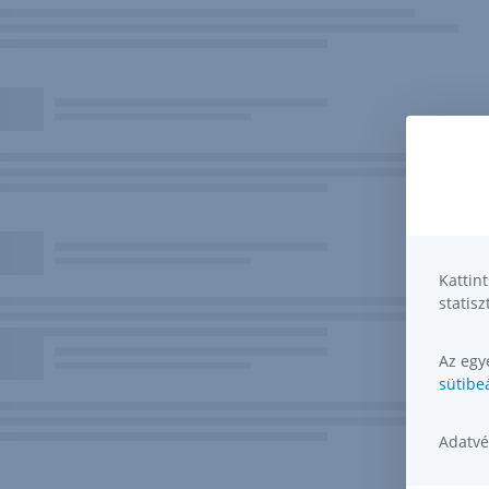
Kattin
statisz
Az egye
sütibeá
Adatvé