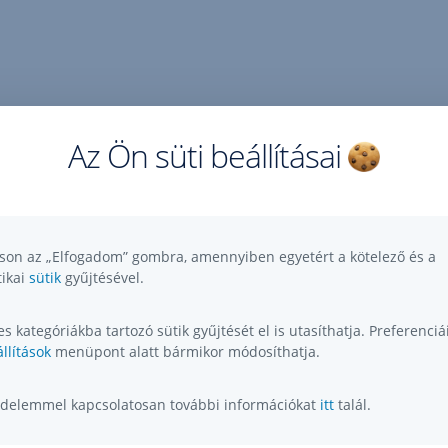
Az Ön süti beállításai
tson az „Elfogadom” gombra, amennyiben egyetért a kötelező és a
tikai
sütik
gyűjtésével.
s kategóriákba tartozó sütik gyűjtését el is utasíthatja. Preferenciái
llítások
menüpont alatt bármikor módosíthatja.
delemmel kapcsolatosan további információkat
itt
talál.