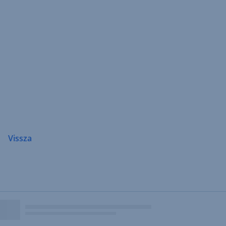
Navigáció
átugrása
Vissza