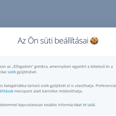
Az Ön süti beállításai
tson az „Elfogadom” gombra, amennyiben egyetért a kötelező és a
tikai
sütik
gyűjtésével.
s kategóriákba tartozó sütik gyűjtését el is utasíthatja. Preferenciái
llítások
menüpont alatt bármikor módosíthatja.
delemmel kapcsolatosan további információkat
itt
talál.