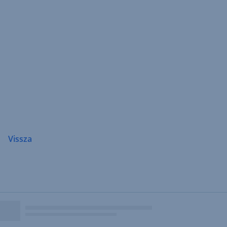
Navigáció
átugrása
Vissza