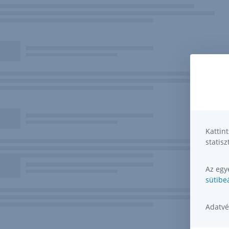
Kattin
statisz
Az egye
sütibeá
Adatvé