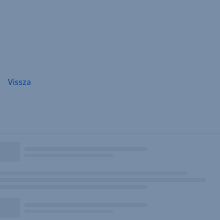
Navigáció
átugrása
Vissza