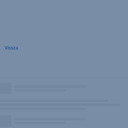
Navigáció
átugrása
Vissza