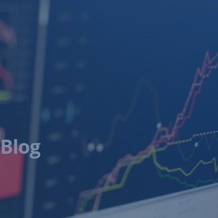
Navigáció
átugrása
Blog